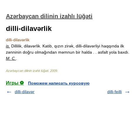
Azərbaycan dilinin izahlı lüğəti
dilli-dilavərlik
dilli-dilavərlik
is.
Dillilik, dilavərlik. Katib, qızın zirək, dilli-dilavərliyi haqqında ilk
zənninin doğru olmağından məmnun bir halda . . asfalt yola baxdı.
M. C.
.
Azərbaycan dilinin izahlı lüğəti
.
2009
.
Игры ⚽
Поможем написать курсовую
dilli-dilavər
dilli-feilli