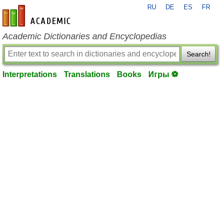
RU
DE
ES
FR
en-academic.com
Academic Dictionaries and Encyclopedias
Search!
Interpretations
Translations
Books
Игры ⚽